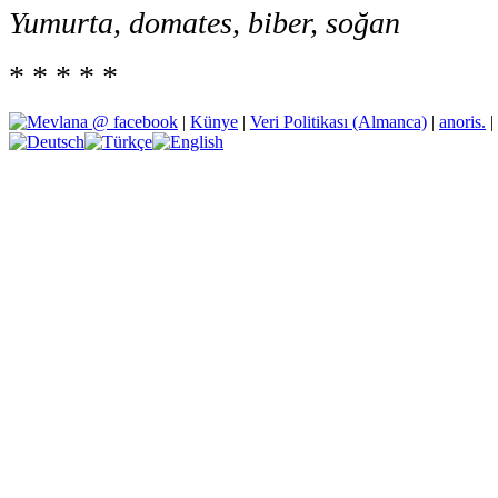
Yumurta, domates, biber, soğan
* * * * *
|
Künye
|
Veri Politikası (Almanca)
|
anoris.
|