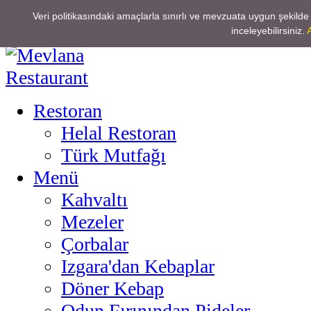
Veri politikasındaki amaçlarla sınırlı ve mevzuata uygun şekilde
Home
inceleyebilirsiniz.
Restoran
Helal Restoran
Türk Mutfağı
Menü
Kahvaltı
Mezeler
Çorbalar
Izgara'dan Kebaplar
Döner Kebap
Odun Fırınından Pideler