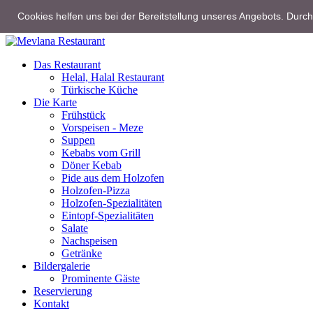
Cookies helfen uns bei der Bereitstellung unseres Angebots. Durc
Home
Das Restaurant
Helal, Halal Restaurant
Türkische Küche
Die Karte
Frühstück
Vorspeisen - Meze
Suppen
Kebabs vom Grill
Döner Kebab
Pide aus dem Holzofen
Holzofen-Pizza
Holzofen-Spezialitäten
Eintopf-Spezialitäten
Salate
Nachspeisen
Getränke
Bildergalerie
Prominente Gäste
Reservierung
Kontakt